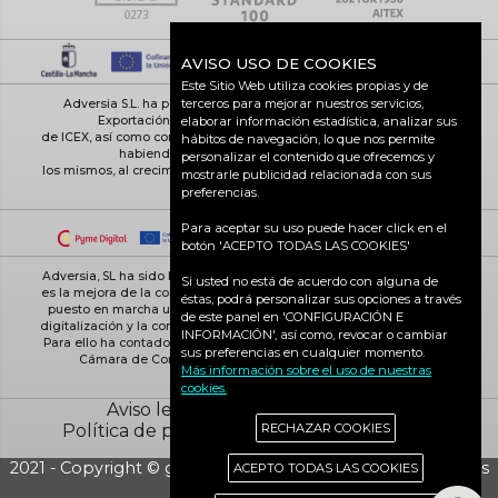
AVISO USO DE COOKIES
Este Sitio Web utiliza cookies propias y de
terceros para mejorar nuestros servicios,
Adversia S.L. ha participado en el Programa de Iniciación a la
elaborar información estadística, analizar sus
Exportación ICEX-Next, y ha contado con el apoyo
de ICEX, así como con la cofinanciación de Fondos europeos FEDER,
hábitos de navegación, lo que nos permite
habiendo contribuido según la medida de
personalizar el contenido que ofrecemos y
los mismos, al crecimiento económico de esta empresa, su región y
mostrarle publicidad relacionada con sus
de España en su conjunto
preferencias.
Para aceptar su uso puede hacer click en el
botón 'ACEPTO TODAS LAS COOKIES'
Adversia, SL ha sido beneficiaria de Fondos Europeos, cuyo objetivo
Si usted no está de acuerdo con alguna de
es la mejora de la competitividad de las PYMES, y gracias al cual ha
éstas, podrá personalizar sus opciones a través
puesto en marcha un Plan de Acción con el objetivo de reforzar la
de este panel en 'CONFIGURACIÓN E
digitalización y la competitividad de las pymes durante el año 2025.
INFORMACIÓN', así como, revocar o cambiar
Para ello ha contado con el apoyo del Programa Pyme Digital de la
sus preferencias en cualquier momento.
Cámara de Comercio de Ciudad Real. #EuropaSeSiente
Más información sobre el uso de nuestras
cookies.
Aviso legal
Política de cookies
RECHAZAR COOKIES
Política de privacidad
Ciudad Real activa
2021 - Copyright © grupo Adversia S.L. - Todos los derechos
ACEPTO TODAS LAS COOKIES
reservados