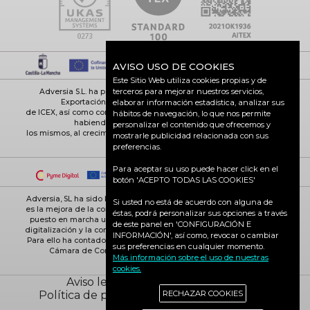
AVISO USO DE COOKIES
Este Sitio Web utiliza cookies propias y de
terceros para mejorar nuestros servicios,
Adversia S.L. ha participado en el Programa de Iniciación a la
Exportación ICEX-Next, y ha contado con el apoyo
elaborar información estadística, analizar sus
de ICEX, así como con la cofinanciación de Fondos europeos FEDER,
hábitos de navegación, lo que nos permite
habiendo contribuido según la medida de
personalizar el contenido que ofrecemos y
los mismos, al crecimiento económico de esta empresa, su región y
mostrarle publicidad relacionada con sus
de España en su conjunto
preferencias.
Para aceptar su uso puede hacer click en el
botón 'ACEPTO TODAS LAS COOKIES'
Adversia, SL ha sido beneficiaria de Fondos Europeos, cuyo objetivo
Si usted no está de acuerdo con alguna de
es la mejora de la competitividad de las PYMES, y gracias al cual ha
éstas, podrá personalizar sus opciones a través
puesto en marcha un Plan de Acción con el objetivo de reforzar la
de este panel en 'CONFIGURACIÓN E
digitalización y la competitividad de las pymes durante el año 2025.
INFORMACIÓN', así como, revocar o cambiar
Para ello ha contado con el apoyo del Programa Pyme Digital de la
sus preferencias en cualquier momento.
Cámara de Comercio de Ciudad Real. #EuropaSeSiente
Más información sobre el uso de nuestras
cookies.
Aviso legal
Política de cookies
Política de privacidad
Ciudad Real activa
RECHAZAR COOKIES