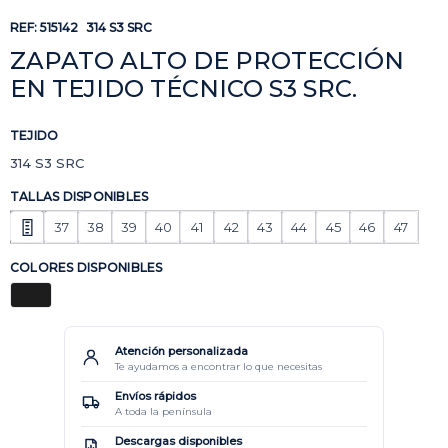
REF:
515142
314 S3 SRC
ZAPATO ALTO DE PROTECCIÓN
EN TEJIDO TÉCNICO S3 SRC.
TEJIDO
314 S3 SRC
TALLAS DISPONIBLES
37
38
39
40
41
42
43
44
45
46
47
COLORES DISPONIBLES
Atención personalizada
Te ayudamos a encontrar lo que necesitas
Envíos rápidos
A toda la península
Descargas disponibles