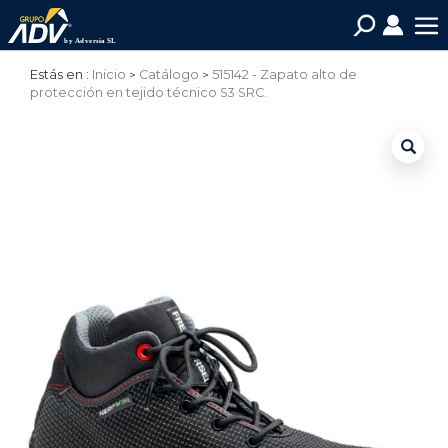
Estás en :
Inicio
Catálogo
515142 - Zapato alto de
protección en tejido técnico S3 SRC.