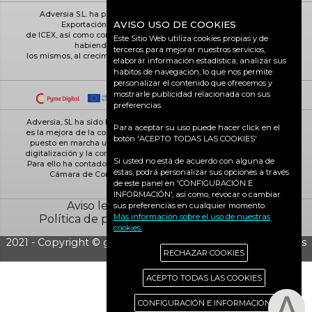
Adversia S.L. ha participado en el Programa de Iniciación a la
AVISO USO DE COOKIES
Exportación ICEX-Next, y ha contado con el apoyo
de ICEX, así como con la cofinanciación de Fondos europeos FEDER,
Este Sitio Web utiliza cookies propias y de
habiendo contribuido según la medida de
terceros para mejorar nuestros servicios,
los mismos, al crecimiento económico de esta empresa, su región y
elaborar información estadística, analizar sus
de España en su conjunto
hábitos de navegación, lo que nos permite
personalizar el contenido que ofrecemos y
mostrarle publicidad relacionada con sus
preferencias.
Adversia, SL ha sido beneficiaria de Fondos Europeos, cuyo objetivo
Para aceptar su uso puede hacer click en el
es la mejora de la competitividad de las PYMES, y gracias al cual ha
botón 'ACEPTO TODAS LAS COOKIES'
puesto en marcha un Plan de Acción con el objetivo de reforzar la
digitalización y la competitividad de las pymes durante el año 2025.
Si usted no está de acuerdo con alguna de
Para ello ha contado con el apoyo del Programa Pyme Digital de la
éstas, podrá personalizar sus opciones a través
Cámara de Comercio de Ciudad Real. #EuropaSeSiente
de este panel en 'CONFIGURACIÓN E
INFORMACIÓN', así como, revocar o cambiar
Aviso legal
Política de cookies
sus preferencias en cualquier momento.
Más información sobre el uso de nuestras
Política de privacidad
Ciudad Real activa
cookies.
2021 - Copyright © grupo Adversia S.L. - Todos los derechos
RECHAZAR COOKIES
reservados
ACEPTO TODAS LAS COOKIES
CONFIGURACIÓN E INFORMACIÓN