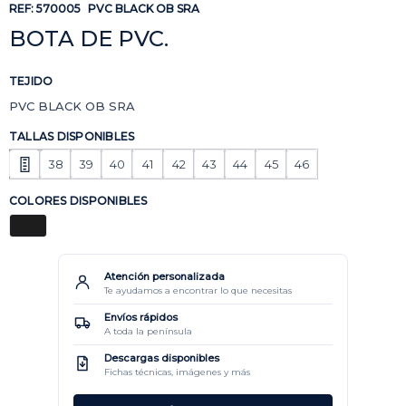
REF:
570005
PVC BLACK OB SRA
BOTA DE PVC.
TEJIDO
PVC BLACK OB SRA
TALLAS DISPONIBLES
38
39
40
41
42
43
44
45
46
COLORES DISPONIBLES
Atención personalizada
Te ayudamos a encontrar lo que necesitas
Envíos rápidos
A toda la península
Descargas disponibles
Fichas técnicas, imágenes y más