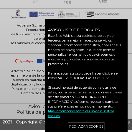
Adversia S.L. ha participado en el Programa de Iniciación a la
AVISO USO DE COOKIES
Exportación ICEX-Next, y ha contado con el apoyo
de ICEX, así como con la cofinanciación de Fondos europeos FEDER,
Este Sitio Web utiliza cookies propias y de
habiendo contribuido según la medida de
terceros para mejorar nuestros servicios,
los mismos, al crecimiento económico de esta empresa, su región y
elaborar información estadística, analizar sus
de España en su conjunto
hábitos de navegación, lo que nos permite
personalizar el contenido que ofrecemos y
mostrarle publicidad relacionada con sus
preferencias.
Adversia, SL ha sido beneficiaria de Fondos Europeos, cuyo objetivo
Para aceptar su uso puede hacer click en el
es la mejora de la competitividad de las PYMES, y gracias al cual ha
botón 'ACEPTO TODAS LAS COOKIES'
puesto en marcha un Plan de Acción con el objetivo de reforzar la
digitalización y la competitividad de las pymes durante el año 2025.
Si usted no está de acuerdo con alguna de
Para ello ha contado con el apoyo del Programa Pyme Digital de la
éstas, podrá personalizar sus opciones a través
Cámara de Comercio de Ciudad Real. #EuropaSeSiente
de este panel en 'CONFIGURACIÓN E
INFORMACIÓN', así como, revocar o cambiar
Aviso legal
Política de cookies
sus preferencias en cualquier momento.
Más información sobre el uso de nuestras
Política de privacidad
Ciudad Real activa
cookies.
2021 - Copyright © grupo Adversia S.L. - Todos los derechos
RECHAZAR COOKIES
reservados