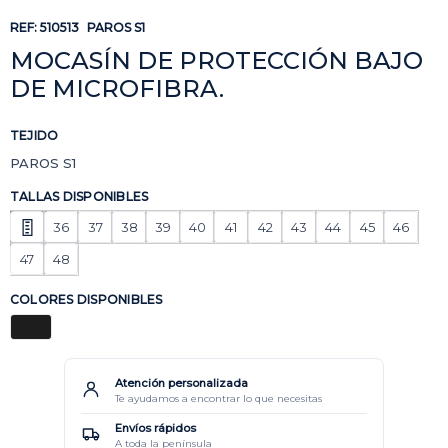
REF:
510513
PAROS S1
MOCASÍN DE PROTECCIÓN BAJO
DE MICROFIBRA.
TEJIDO
PAROS S1
TALLAS DISPONIBLES
36
37
38
39
40
41
42
43
44
45
46
47
48
COLORES DISPONIBLES
Atención personalizada
Te ayudamos a encontrar lo que necesitas
Envíos rápidos
A toda la península