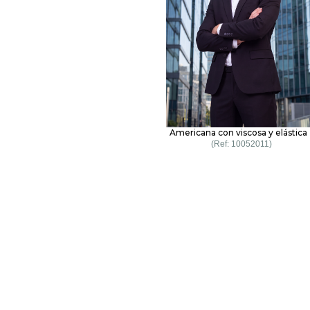
Americana con viscosa y elástica
10052011