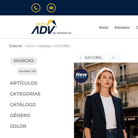
Inicio
Artículos
O
Estás en :
Inicio
Catálogo
DACOBEL
DACOBEL
MARCAS
DACOBEL (116)
ARTÍCULOS
CATEGORÍAS
CATÁLOGO
GÉNERO
COLOR