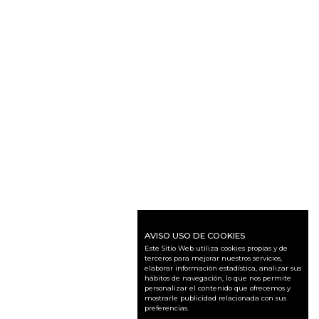
AVISO USO DE COOKIES
Este Sitio Web utiliza cookies propias y de
terceros para mejorar nuestros servicios,
elaborar información estadística, analizar sus
hábitos de navegación, lo que nos permite
personalizar el contenido que ofrecemos y
mostrarle publicidad relacionada con sus
preferencias.