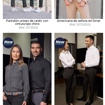
Pantalón unisex de vestir con
Americana de señora sin forrar
cintura tipo chino
20752023
1472023