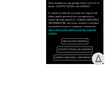
Para aceptar su uso puede hacer click en el
botón 'ACEPTO TODAS LAS COOKIES'
Si usted no está de acuerdo con alguna de
éstas, podrá personalizar sus opciones a
través de este panel en 'CONFIGURACIÓN E
INFORMACIÓN', así como, revocar o cambiar
sus preferencias en cualquier momento.
Más información sobre el uso de nuestras
cookies.
RECHAZAR COOKIES
ACEPTO TODAS LAS COOKIES
CONFIGURACIÓN E INFORMACIÓN