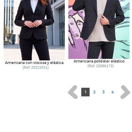
Americana poliéster elástico
Americana con viscosa y elástica
10066173
20222011
1
2
3
4