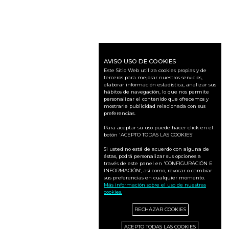
AVISO USO DE COOKIES
Este Sitio Web utiliza cookies propias y de
terceros para mejorar nuestros servicios,
elaborar información estadística, analizar sus
hábitos de navegación, lo que nos permite
personalizar el contenido que ofrecemos y
mostrarle publicidad relacionada con sus
preferencias.
Para aceptar su uso puede hacer click en el
botón 'ACEPTO TODAS LAS COOKIES'
Si usted no está de acuerdo con alguna de
éstas, podrá personalizar sus opciones a
través de este panel en 'CONFIGURACIÓN E
INFORMACIÓN', así como, revocar o cambiar
sus preferencias en cualquier momento.
Más información sobre el uso de nuestras
cookies.
RECHAZAR COOKIES
ACEPTO TODAS LAS COOKIES