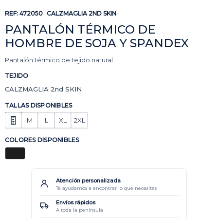
REF:
472050
CALZMAGLIA 2ND SKIN
PANTALÓN TÉRMICO DE
HOMBRE DE SOJA Y SPANDEX
Pantalón térmico de tejido natural
TEJIDO
CALZMAGLIA 2nd SKIN
TALLAS DISPONIBLES
M
L
XL
2XL
COLORES DISPONIBLES
Atención personalizada
Te ayudamos a encontrar lo que necesitas
Envíos rápidos
A toda la península