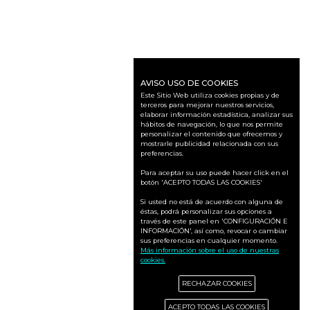
AVISO USO DE COOKIES
Este Sitio Web utiliza cookies propias y de
terceros para mejorar nuestros servicios,
elaborar información estadística, analizar sus
hábitos de navegación, lo que nos permite
personalizar el contenido que ofrecemos y
mostrarle publicidad relacionada con sus
preferencias.
Para aceptar su uso puede hacer click en el
botón 'ACEPTO TODAS LAS COOKIES'
Si usted no está de acuerdo con alguna de
éstas, podrá personalizar sus opciones a
través de este panel en 'CONFIGURACIÓN E
INFORMACIÓN', así como, revocar o cambiar
sus preferencias en cualquier momento.
Más información sobre el uso de nuestras
cookies.
RECHAZAR COOKIES
ACEPTO TODAS LAS COOKIES