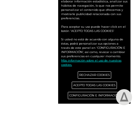
elaborar información estadística, analizar sus
hábitos de navegación, lo que nos permite
personalizar el contenido que ofrecemos y
mostrarle publicidad relacionada con sus
preferencias.
Para aceptar su uso puede hacer click en el
botón 'ACEPTO TODAS LAS COOKIES'
Si usted no está de acuerdo con alguna de
éstas, podrá personalizar sus opciones a
través de este panel en 'CONFIGURACIÓN E
INFORMACIÓN', así como, revocar o cambiar
sus preferencias en cualquier momento.
Más información sobre el uso de nuestras
cookies.
RECHAZAR COOKIES
ACEPTO TODAS LAS COOKIES
CONFIGURACIÓN E INFORMACIÓN