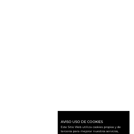
AVISO USO DE COOKIES
Este Sitio Web utiliza cookies propias y de
terceros para mejorar nuestros servicios,