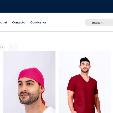
utlet
Contacto
Conócenos
as