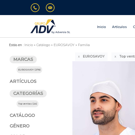
Inicio
Artículos
O
Estás en :
Inicio
Catálogo
EUROSAVOY
Familia
EUROSAVOY
Top vent
MARCAS
EUROSAVOY (278)
ARTÍCULOS
CATEGORÍAS
Top ventas (24)
CATÁLOGO
GÉNERO