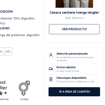
OSICIÓN
Casaca sanitaria manga ranglan
(Ref: 115002C)
oliéster 35% Algodón,
r/m2
LIDAD
VER PRODUCTO
rga de poliéster-algodón
XL
4XL
Atención personalizada
Te ayudamos a encontrar lo que
necesitas
Envíos rápidos
A toda la península
Descargas disponibles
Fichas técnicas, imágenes y más
IR A ÁREA DE CLIENTES
ventas
Unisex