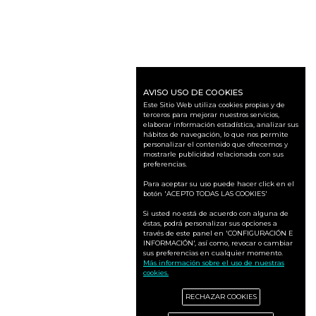
AVISO USO DE COOKIES
Este Sitio Web utiliza cookies propias y de
terceros para mejorar nuestros servicios,
elaborar información estadística, analizar sus
hábitos de navegación, lo que nos permite
personalizar el contenido que ofrecemos y
mostrarle publicidad relacionada con sus
preferencias.
Para aceptar su uso puede hacer click en el
botón 'ACEPTO TODAS LAS COOKIES'
Si usted no está de acuerdo con alguna de
éstas, podrá personalizar sus opciones a
través de este panel en 'CONFIGURACIÓN E
INFORMACIÓN', así como, revocar o cambiar
sus preferencias en cualquier momento.
Más información sobre el uso de nuestras
cookies.
RECHAZAR COOKIES