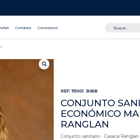
utlet
Contacto
Conócenos
an
REF:
115001
BIBB
CONJUNTO SANI
ECONÓMICO M
RANGLAN
Conjunto sanitario - Casaca Rangla