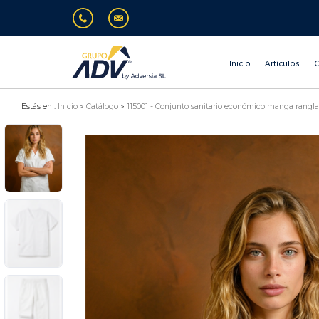
Inicio
Artículos
O
Estás en :
Inicio
Catálogo
115001 - Conjunto sanitario económico manga rangl