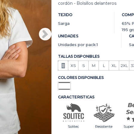
cordón - Bolsillos delanteros
TEJIDO
COMP
Sarga
65% P
195 g
UNIDADES
CA
Unidades por pack:1
Sa
TALLAS DISPONIBLES
XS
S
M
L
XL
2XL
3
COLORES DISPONIBLES
CARACTERISTICAS
Solitec
Resistente
Super