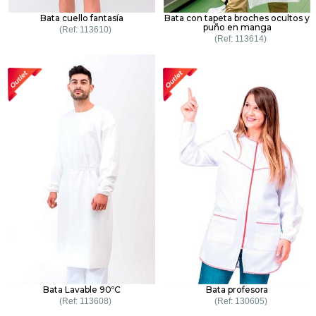
Bata cuello fantasía
Bata con tapeta broches ocultos y
puño en manga
113610
113614
Bata Lavable 90ºC
Bata profesora
113608
130605