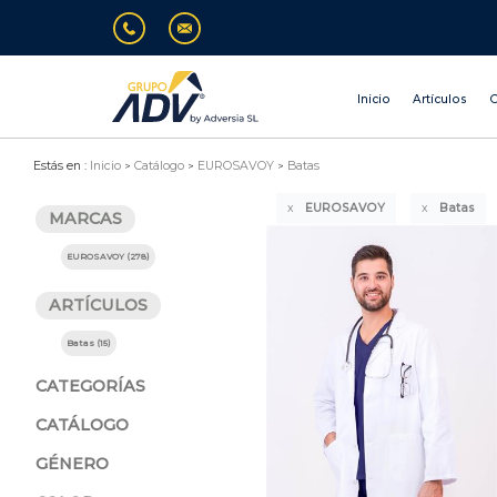
Inicio
Artículos
O
Estás en :
Inicio
Catálogo
EUROSAVOY
Batas
EUROSAVOY
Batas
MARCAS
EUROSAVOY (278)
ARTÍCULOS
Batas (15)
CATEGORÍAS
CATÁLOGO
GÉNERO