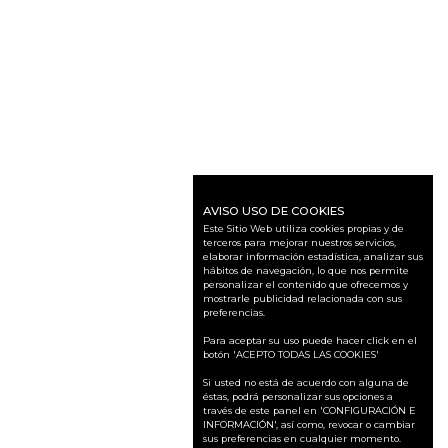
AVISO USO DE COOKIES
Este Sitio Web utiliza cookies propias y de
terceros para mejorar nuestros servicios,
elaborar información estadística, analizar sus
hábitos de navegación, lo que nos permite
personalizar el contenido que ofrecemos y
mostrarle publicidad relacionada con sus
preferencias.
Para aceptar su uso puede hacer click en el
botón 'ACEPTO TODAS LAS COOKIES'
Si usted no está de acuerdo con alguna de
éstas, podrá personalizar sus opciones a
través de este panel en 'CONFIGURACIÓN E
INFORMACIÓN', así como, revocar o cambiar
sus preferencias en cualquier momento.