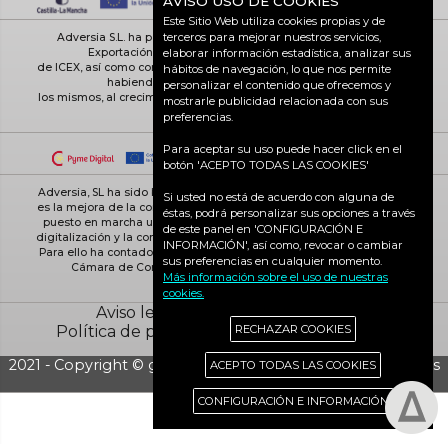
AVISO USO DE COOKIES
Este Sitio Web utiliza cookies propias y de
terceros para mejorar nuestros servicios,
Adversia S.L. ha participado en el Programa de Iniciación a la
Exportación ICEX-Next, y ha contado con el apoyo
elaborar información estadística, analizar sus
de ICEX, así como con la cofinanciación de Fondos europeos FEDER,
hábitos de navegación, lo que nos permite
habiendo contribuido según la medida de
personalizar el contenido que ofrecemos y
los mismos, al crecimiento económico de esta empresa, su región y
mostrarle publicidad relacionada con sus
de España en su conjunto
preferencias.
Para aceptar su uso puede hacer click en el
botón 'ACEPTO TODAS LAS COOKIES'
Adversia, SL ha sido beneficiaria de Fondos Europeos, cuyo objetivo
Si usted no está de acuerdo con alguna de
es la mejora de la competitividad de las PYMES, y gracias al cual ha
éstas, podrá personalizar sus opciones a través
puesto en marcha un Plan de Acción con el objetivo de reforzar la
de este panel en 'CONFIGURACIÓN E
digitalización y la competitividad de las pymes durante el año 2025.
INFORMACIÓN', así como, revocar o cambiar
Para ello ha contado con el apoyo del Programa Pyme Digital de la
sus preferencias en cualquier momento.
Cámara de Comercio de Ciudad Real. #EuropaSeSiente
Más información sobre el uso de nuestras
cookies.
Aviso legal
Política de cookies
Política de privacidad
Ciudad Real activa
RECHAZAR COOKIES
2021 - Copyright © grupo Adversia S.L. - Todos los derechos
ACEPTO TODAS LAS COOKIES
reservados
CONFIGURACIÓN E INFORMACIÓN