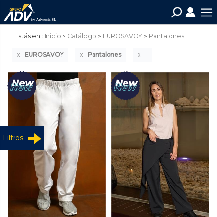
Estás en :
Inicio
Catálogo
EUROSAVOY
Pantalones
EUROSAVOY
Pantalones
Filtros