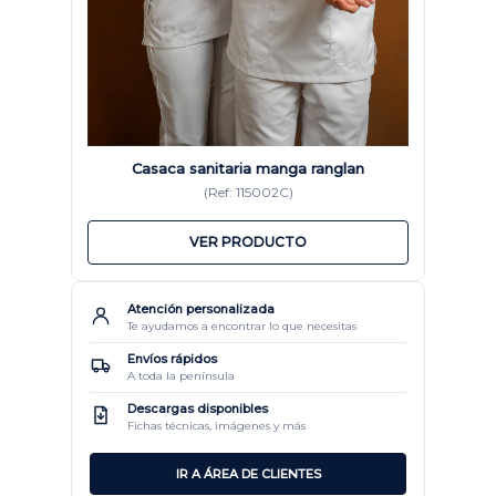
Conj
Casaca sanitaria manga ranglan
(Ref: 115002C)
VER PRODUCTO
Atención personalizada
Te ayudamos a encontrar lo que necesitas
Envíos rápidos
A toda la península
Descargas disponibles
Fichas técnicas, imágenes y más
IR A ÁREA DE CLIENTES