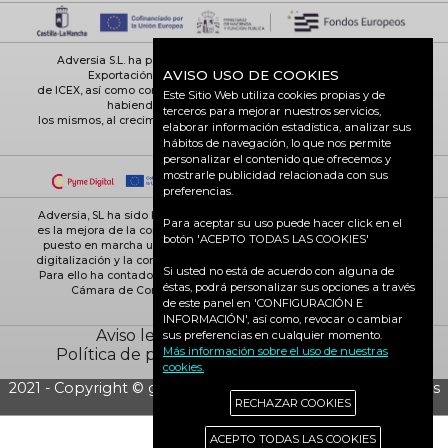
Adversia S.L. ha participado en el Programa de Iniciación a la
AVISO USO DE COOKIES
Exportación ICEX-Next, y ha contado con el apoyo
de ICEX, así como con la cofinanciación de Fondos europeos FEDER,
Este Sitio Web utiliza cookies propias y de
habiendo contribuido según la medida de
terceros para mejorar nuestros servicios,
los mismos, al crecimiento económico de esta empresa, su región y
elaborar información estadística, analizar sus
de España en su conjunto
hábitos de navegación, lo que nos permite
personalizar el contenido que ofrecemos y
mostrarle publicidad relacionada con sus
preferencias.
Adversia, SL ha sido beneficiaria de Fondos Europeos, cuyo objetivo
Para aceptar su uso puede hacer click en el
es la mejora de la competitividad de las PYMES, y gracias al cual ha
botón 'ACEPTO TODAS LAS COOKIES'
puesto en marcha un Plan de Acción con el objetivo de reforzar la
digitalización y la competitividad de las pymes durante el año 2025.
Si usted no está de acuerdo con alguna de
Para ello ha contado con el apoyo del Programa Pyme Digital de la
éstas, podrá personalizar sus opciones a través
Cámara de Comercio de Ciudad Real. #EuropaSeSiente
de este panel en 'CONFIGURACIÓN E
INFORMACIÓN', así como, revocar o cambiar
Aviso legal
Política de cookies
sus preferencias en cualquier momento.
Más información sobre el uso de nuestras
Política de privacidad
Ciudad Real activa
cookies.
2021 - Copyright © grupo Adversia S.L. - Todos los derechos
RECHAZAR COOKIES
reservados
ACEPTO TODAS LAS COOKIES