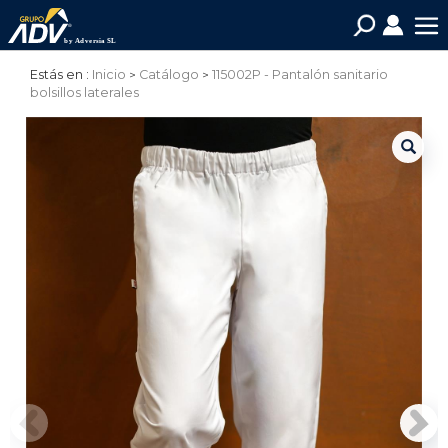
Estás en :
Inicio
Catálogo
115002P - Pantalón sanitario
bolsillos laterales