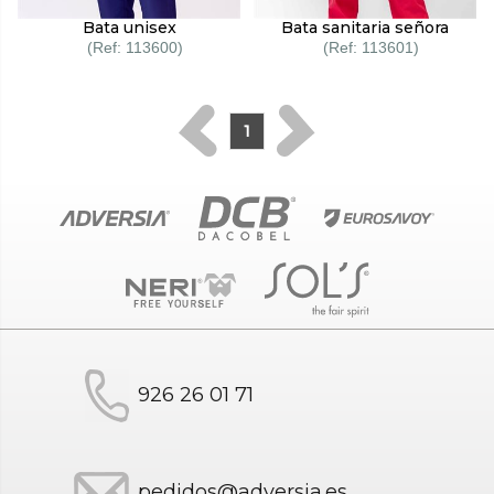
Bata unisex
Bata sanitaria señora
113600
113601
1
926 26 01 71
pedidos@adversia.es