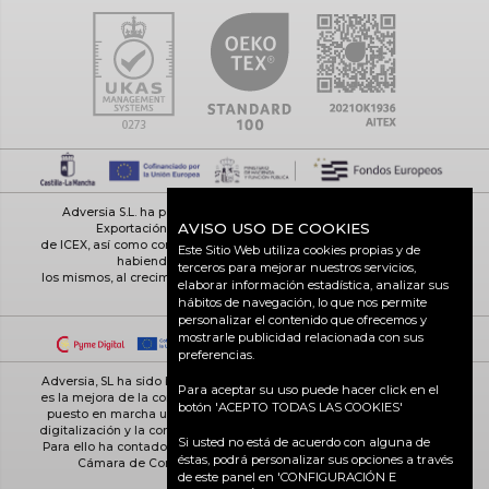
Adversia S.L. ha participado en el Programa de Iniciación a la
AVISO USO DE COOKIES
Exportación ICEX-Next, y ha contado con el apoyo
de ICEX, así como con la cofinanciación de Fondos europeos FEDER,
Este Sitio Web utiliza cookies propias y de
habiendo contribuido según la medida de
terceros para mejorar nuestros servicios,
los mismos, al crecimiento económico de esta empresa, su región y
elaborar información estadística, analizar sus
de España en su conjunto
hábitos de navegación, lo que nos permite
personalizar el contenido que ofrecemos y
mostrarle publicidad relacionada con sus
preferencias.
Adversia, SL ha sido beneficiaria de Fondos Europeos, cuyo objetivo
Para aceptar su uso puede hacer click en el
es la mejora de la competitividad de las PYMES, y gracias al cual ha
botón 'ACEPTO TODAS LAS COOKIES'
puesto en marcha un Plan de Acción con el objetivo de reforzar la
digitalización y la competitividad de las pymes durante el año 2025.
Si usted no está de acuerdo con alguna de
Para ello ha contado con el apoyo del Programa Pyme Digital de la
éstas, podrá personalizar sus opciones a través
Cámara de Comercio de Ciudad Real. #EuropaSeSiente
de este panel en 'CONFIGURACIÓN E