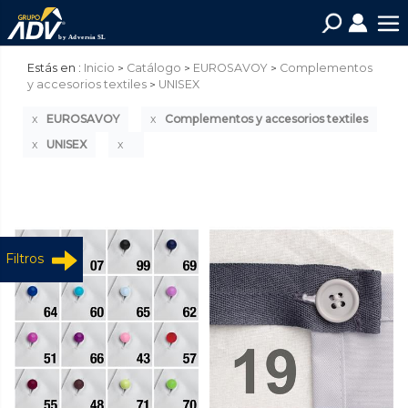
Estás en :
Inicio
Catálogo
EUROSAVOY
Complementos
y accesorios textiles
UNISEX
EUROSAVOY
Complementos y accesorios textiles
UNISEX
Filtros