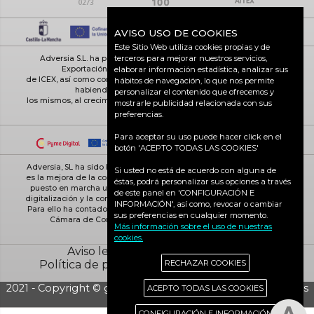
AVISO USO DE COOKIES
Este Sitio Web utiliza cookies propias y de
terceros para mejorar nuestros servicios,
Adversia S.L. ha participado en el Programa de Iniciación a la
Exportación ICEX-Next, y ha contado con el apoyo
elaborar información estadística, analizar sus
de ICEX, así como con la cofinanciación de Fondos europeos FEDER,
hábitos de navegación, lo que nos permite
habiendo contribuido según la medida de
personalizar el contenido que ofrecemos y
los mismos, al crecimiento económico de esta empresa, su región y
mostrarle publicidad relacionada con sus
de España en su conjunto
preferencias.
Para aceptar su uso puede hacer click en el
botón 'ACEPTO TODAS LAS COOKIES'
Adversia, SL ha sido beneficiaria de Fondos Europeos, cuyo objetivo
Si usted no está de acuerdo con alguna de
es la mejora de la competitividad de las PYMES, y gracias al cual ha
éstas, podrá personalizar sus opciones a través
puesto en marcha un Plan de Acción con el objetivo de reforzar la
de este panel en 'CONFIGURACIÓN E
digitalización y la competitividad de las pymes durante el año 2025.
INFORMACIÓN', así como, revocar o cambiar
Para ello ha contado con el apoyo del Programa Pyme Digital de la
sus preferencias en cualquier momento.
Cámara de Comercio de Ciudad Real. #EuropaSeSiente
Más información sobre el uso de nuestras
cookies.
Aviso legal
Política de cookies
Política de privacidad
Ciudad Real activa
RECHAZAR COOKIES
2021 - Copyright © grupo Adversia S.L. - Todos los derechos
ACEPTO TODAS LAS COOKIES
reservados
CONFIGURACIÓN E INFORMACIÓN