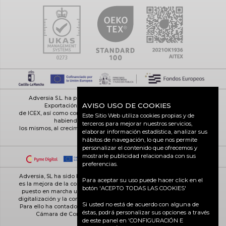
Adversia S.L. ha participado en el Programa de Iniciación a la
AVISO USO DE COOKIES
Exportación ICEX-Next, y ha contado con el apoyo
de ICEX, así como con la cofinanciación de Fondos europeos FEDER,
Este Sitio Web utiliza cookies propias y de
habiendo contribuido según la medida de
terceros para mejorar nuestros servicios,
los mismos, al crecimiento económico de esta empresa, su región y
elaborar información estadística, analizar sus
de España en su conjunto
hábitos de navegación, lo que nos permite
personalizar el contenido que ofrecemos y
mostrarle publicidad relacionada con sus
preferencias.
Adversia, SL ha sido beneficiaria de Fondos Europeos, cuyo objetivo
Para aceptar su uso puede hacer click en el
es la mejora de la competitividad de las PYMES, y gracias al cual ha
botón 'ACEPTO TODAS LAS COOKIES'
puesto en marcha un Plan de Acción con el objetivo de reforzar la
digitalización y la competitividad de las pymes durante el año 2025.
Si usted no está de acuerdo con alguna de
Para ello ha contado con el apoyo del Programa Pyme Digital de la
éstas, podrá personalizar sus opciones a través
Cámara de Comercio de Ciudad Real. #EuropaSeSiente
de este panel en 'CONFIGURACIÓN E