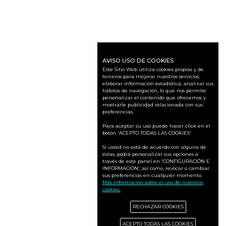
AVISO USO DE COOKIES
Este Sitio Web utiliza cookies propias y de
terceros para mejorar nuestros servicios,
elaborar información estadística, analizar sus
hábitos de navegación, lo que nos permite
personalizar el contenido que ofrecemos y
mostrarle publicidad relacionada con sus
preferencias.
Para aceptar su uso puede hacer click en el
botón 'ACEPTO TODAS LAS COOKIES'
Si usted no está de acuerdo con alguna de
éstas, podrá personalizar sus opciones a
través de este panel en 'CONFIGURACIÓN E
INFORMACIÓN', así como, revocar o cambiar
sus preferencias en cualquier momento.
Más información sobre el uso de nuestras
cookies.
RECHAZAR COOKIES
ACEPTO TODAS LAS COOKIES