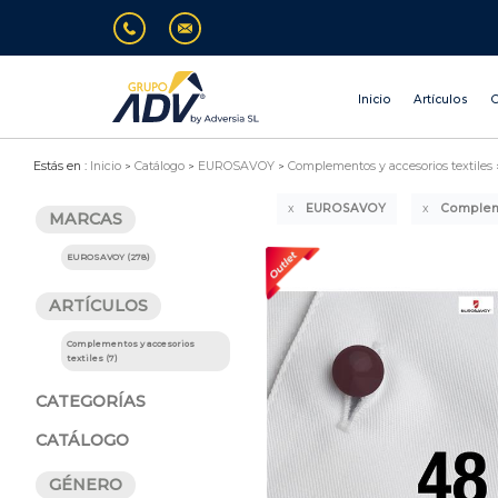
Inicio
Artículos
O
Estás en :
Inicio
Catálogo
EUROSAVOY
Complementos y accesorios textiles
EUROSAVOY
Compleme
MARCAS
EUROSAVOY (278)
ARTÍCULOS
Complementos y accesorios
textiles (7)
CATEGORÍAS
CATÁLOGO
GÉNERO