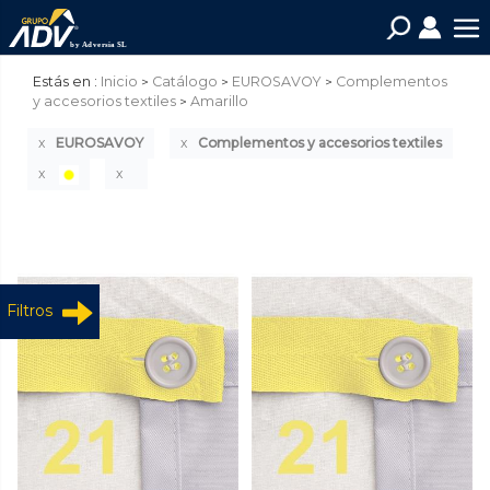
Estás en :
Inicio
Catálogo
EUROSAVOY
Complementos
y accesorios textiles
Amarillo
EUROSAVOY
Complementos y accesorios textiles
Filtros