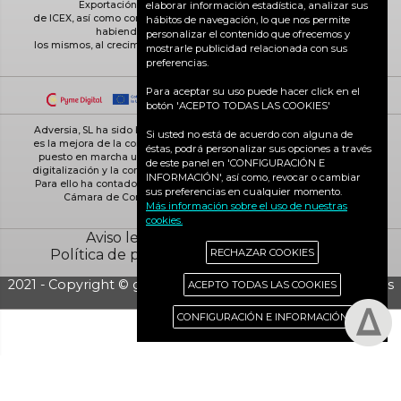
Exportación ICEX-Next, y ha contado con el apoyo
elaborar información estadística, analizar sus
de ICEX, así como con la cofinanciación de Fondos europeos FEDER,
hábitos de navegación, lo que nos permite
habiendo contribuido según la medida de
personalizar el contenido que ofrecemos y
los mismos, al crecimiento económico de esta empresa, su región y
mostrarle publicidad relacionada con sus
de España en su conjunto
preferencias.
Para aceptar su uso puede hacer click en el
botón 'ACEPTO TODAS LAS COOKIES'
Adversia, SL ha sido beneficiaria de Fondos Europeos, cuyo objetivo
Si usted no está de acuerdo con alguna de
es la mejora de la competitividad de las PYMES, y gracias al cual ha
éstas, podrá personalizar sus opciones a través
puesto en marcha un Plan de Acción con el objetivo de reforzar la
de este panel en 'CONFIGURACIÓN E
digitalización y la competitividad de las pymes durante el año 2025.
INFORMACIÓN', así como, revocar o cambiar
Para ello ha contado con el apoyo del Programa Pyme Digital de la
sus preferencias en cualquier momento.
Cámara de Comercio de Ciudad Real. #EuropaSeSiente
Más información sobre el uso de nuestras
cookies.
Aviso legal
Política de cookies
Política de privacidad
Ciudad Real activa
RECHAZAR COOKIES
2021 - Copyright © grupo Adversia S.L. - Todos los derechos
ACEPTO TODAS LAS COOKIES
reservados
CONFIGURACIÓN E INFORMACIÓN