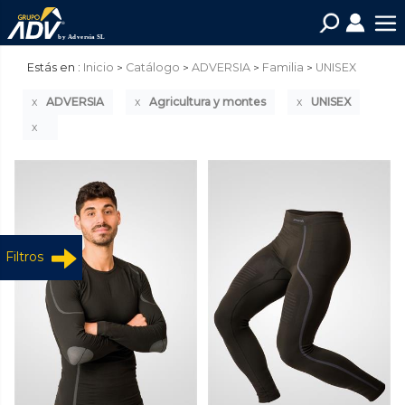
Estás en :
Inicio
Catálogo
ADVERSIA
Familia
UNISEX
ADVERSIA
Agricultura y montes
UNISEX
Filtros