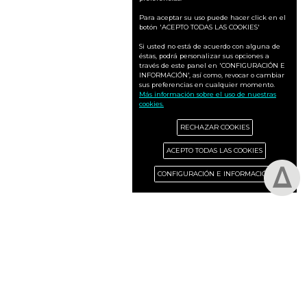
Para aceptar su uso puede hacer click en el
botón 'ACEPTO TODAS LAS COOKIES'
Si usted no está de acuerdo con alguna de
éstas, podrá personalizar sus opciones a
través de este panel en 'CONFIGURACIÓN E
INFORMACIÓN', así como, revocar o cambiar
sus preferencias en cualquier momento.
Más información sobre el uso de nuestras
cookies.
RECHAZAR COOKIES
ACEPTO TODAS LAS COOKIES
CONFIGURACIÓN E INFORMACIÓN