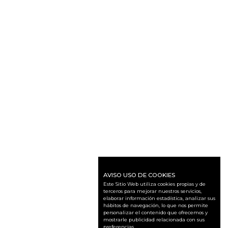
AVISO USO DE COOKIES
Este Sitio Web utiliza cookies propias y de
terceros para mejorar nuestros servicios,
elaborar información estadística, analizar sus
hábitos de navegación, lo que nos permite
personalizar el contenido que ofrecemos y
mostrarle publicidad relacionada con sus
preferencias.