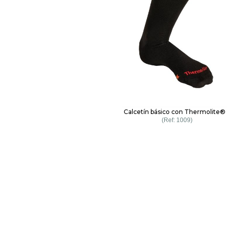
Calcetín básico con Thermolite®
1009