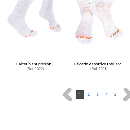
Calcetín antipresión
Calcetín deportivo tobillero
1022
1011
1
2
3
4
5