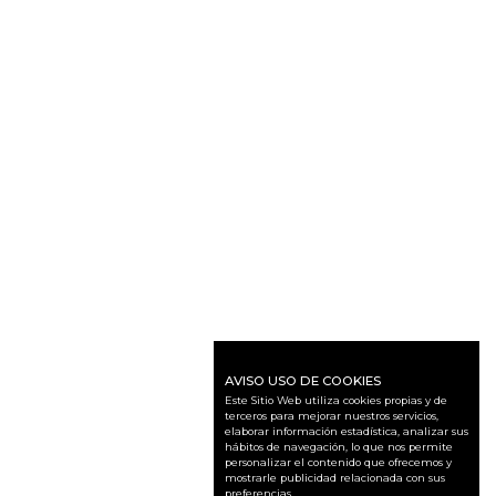
AVISO USO DE COOKIES
Este Sitio Web utiliza cookies propias y de
terceros para mejorar nuestros servicios,
elaborar información estadística, analizar sus
hábitos de navegación, lo que nos permite
personalizar el contenido que ofrecemos y
mostrarle publicidad relacionada con sus
preferencias.