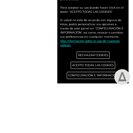
Para aceptar su uso puede hacer click en el
botón 'ACEPTO TODAS LAS COOKIES'
Si usted no está de acuerdo con alguna de
éstas, podrá personalizar sus opciones a
través de este panel en 'CONFIGURACIÓN E
INFORMACIÓN', así como, revocar o cambiar
sus preferencias en cualquier momento.
Más información sobre el uso de nuestras
cookies.
RECHAZAR COOKIES
ACEPTO TODAS LAS COOKIES
CONFIGURACIÓN E INFORMACIÓN