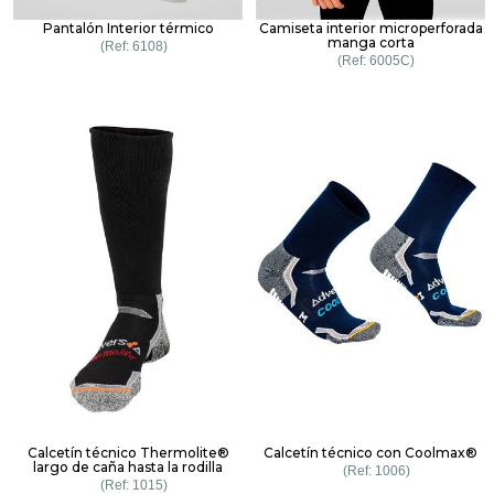
Pantalón Interior térmico
Camiseta interior microperforada
manga corta
6108
6005C
Calcetín técnico Thermolite®
Calcetín técnico con Coolmax®
largo de caña hasta la rodilla
1006
1015