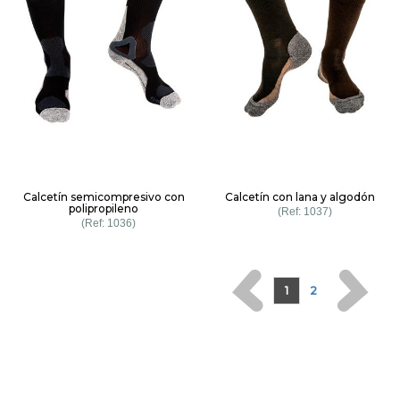
Calcetín semicompresivo con
Calcetín con lana y algodón
polipropileno
1037
1036
1
2