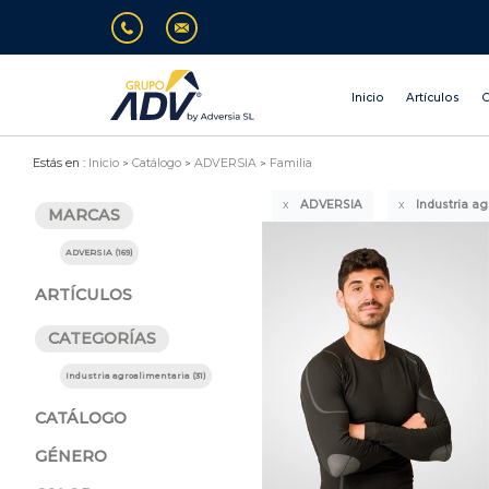
Inicio
Artículos
O
Estás en :
Inicio
Catálogo
ADVERSIA
Familia
ADVERSIA
Industria a
MARCAS
ADVERSIA (169)
ARTÍCULOS
CATEGORÍAS
Industria agroalimentaria (31)
CATÁLOGO
GÉNERO