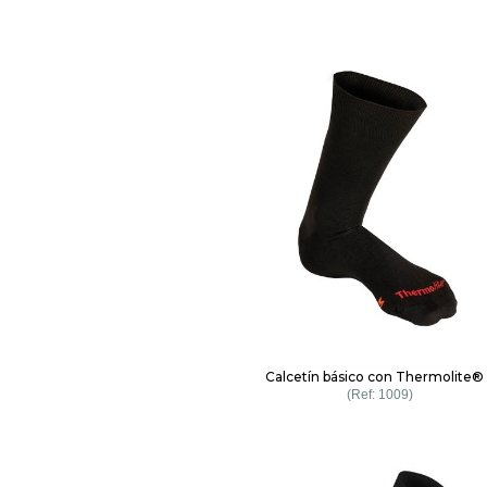
Calcetín básico con Thermolite®
1009