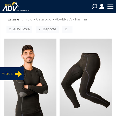
Estás en :
Inicio
Catálogo
ADVERSIA
Familia
ADVERSIA
Deporte
Filtros