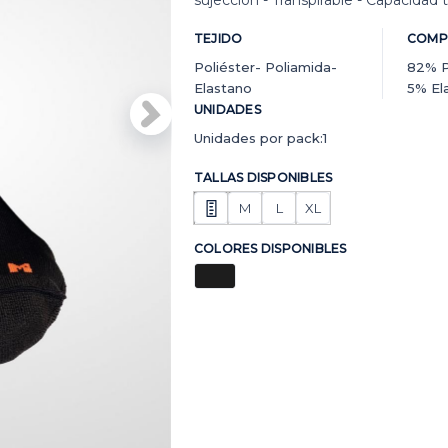
sujección - Transpirable - Capacidad 
TEJIDO
COMP
Poliéster- Poliamida-
82% P
Elastano
5% El
UNIDADES
Unidades por pack:1
TALLAS DISPONIBLES
M
L
XL
COLORES DISPONIBLES