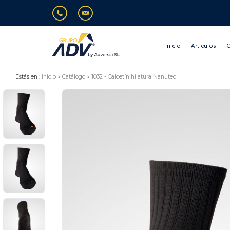
Inicio
Artículos
O
Estás en :
Inicio
Catálogo
1032 - Calcetín hilatura Nanutec