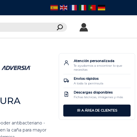
Atención personalizada
Te ayudamos a encontrar lo que
necesitas
Envíos rápidos
A toda la península
Descargas disponibles
TURA
Fichas técnicas, imágenes y más
IR A ÁREA DE CLIENTES
poder antibacteriano -
 en la caña para mayor