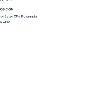
térmica -
OSICIÓN
oliéster 13% Poliamida
astano