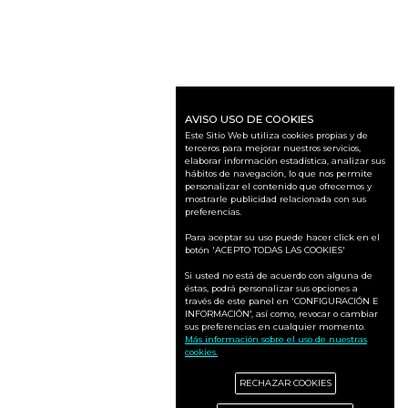
AVISO USO DE COOKIES
Este Sitio Web utiliza cookies propias y de
terceros para mejorar nuestros servicios,
elaborar información estadística, analizar sus
hábitos de navegación, lo que nos permite
personalizar el contenido que ofrecemos y
mostrarle publicidad relacionada con sus
preferencias.
Para aceptar su uso puede hacer click en el
botón 'ACEPTO TODAS LAS COOKIES'
Si usted no está de acuerdo con alguna de
éstas, podrá personalizar sus opciones a
través de este panel en 'CONFIGURACIÓN E
INFORMACIÓN', así como, revocar o cambiar
sus preferencias en cualquier momento.
Más información sobre el uso de nuestras
cookies.
RECHAZAR COOKIES