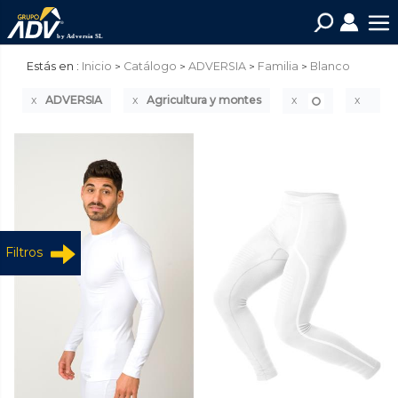
Estás en :
Inicio
Catálogo
ADVERSIA
Familia
Blanco
ADVERSIA
Agricultura y montes
Filtros