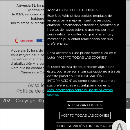
Adversia S.L. ha participado en el Programa de Iniciación a la
AVISO USO DE COOKIES
Exportación ICEX-Next, y ha contado con el apoyo
de ICEX, así como con la cofinanciación de Fondos europeos FEDER,
Este Sitio Web utiliza cookies propias y de
habiendo contribuido según la medida de
terceros para mejorar nuestros servicios,
los mismos, al crecimiento económico de esta empresa, su región y
elaborar información estadística, analizar sus
de España en su conjunto
hábitos de navegación, lo que nos permite
personalizar el contenido que ofrecemos y
mostrarle publicidad relacionada con sus
preferencias.
Adversia, SL ha sido beneficiaria de Fondos Europeos, cuyo objetivo
Para aceptar su uso puede hacer click en el
es la mejora de la competitividad de las PYMES, y gracias al cual ha
botón 'ACEPTO TODAS LAS COOKIES'
puesto en marcha un Plan de Acción con el objetivo de reforzar la
digitalización y la competitividad de las pymes durante el año 2025.
Si usted no está de acuerdo con alguna de
Para ello ha contado con el apoyo del Programa Pyme Digital de la
éstas, podrá personalizar sus opciones a través
Cámara de Comercio de Ciudad Real. #EuropaSeSiente
de este panel en 'CONFIGURACIÓN E
INFORMACIÓN', así como, revocar o cambiar
Aviso legal
Política de cookies
sus preferencias en cualquier momento.
Más información sobre el uso de nuestras
Política de privacidad
Ciudad Real activa
cookies.
2021 - Copyright © grupo Adversia S.L. - Todos los derechos
RECHAZAR COOKIES
reservados
ACEPTO TODAS LAS COOKIES
CONFIGURACIÓN E INFORMACIÓN