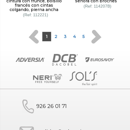
cintura con frunce, bolsillo
señora con broches
francés con cintas
114207B
colgando, pierna ancha
112221
1
2
3
4
5
926 26 01 71