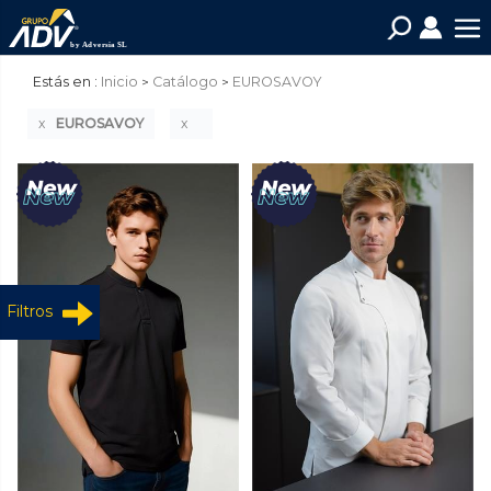
Estás en :
Inicio
Catálogo
EUROSAVOY
EUROSAVOY
Filtros