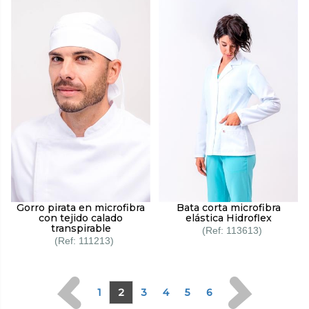
Gorro pirata en microfibra
Bata corta microfibra
con tejido calado
elástica Hidroflex
transpirable
113613
111213
1
2
3
4
5
6