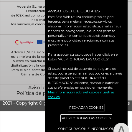
Adversia S.L. ha participado en el Programa de Iniciación a la
AVISO USO DE COOKIES
Exportación ICEX-Next, y ha contado con el apoyo
de ICEX, así como con la cofinanciación de Fondos europeos FEDER,
Este Sitio Web utiliza cookies propias y de
habiendo contribuido según la medida de
terceros para mejorar nuestros servicios,
los mismos, al crecimiento económico de esta empresa, su región y
elaborar información estadística, analizar sus
de España en su conjunto
hábitos de navegación, lo que nos permite
personalizar el contenido que ofrecemos y
mostrarle publicidad relacionada con sus
preferencias.
Adversia, SL ha sido beneficiaria de Fondos Europeos, cuyo objetivo
Para aceptar su uso puede hacer click en el
es la mejora de la competitividad de las PYMES, y gracias al cual ha
botón 'ACEPTO TODAS LAS COOKIES'
puesto en marcha un Plan de Acción con el objetivo de reforzar la
digitalización y la competitividad de las pymes durante el año 2025.
Si usted no está de acuerdo con alguna de
Para ello ha contado con el apoyo del Programa Pyme Digital de la
éstas, podrá personalizar sus opciones a través
Cámara de Comercio de Ciudad Real. #EuropaSeSiente
de este panel en 'CONFIGURACIÓN E
INFORMACIÓN', así como, revocar o cambiar
Aviso legal
Política de cookies
sus preferencias en cualquier momento.
Más información sobre el uso de nuestras
Política de privacidad
Ciudad Real activa
cookies.
2021 - Copyright © grupo Adversia S.L. - Todos los derechos
RECHAZAR COOKIES
reservados
ACEPTO TODAS LAS COOKIES
CONFIGURACIÓN E INFORMACIÓN