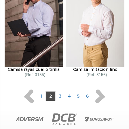
Camisa rayas cuello tirilla
Camisa imitación lino
3155
3156
1
2
3
4
5
6