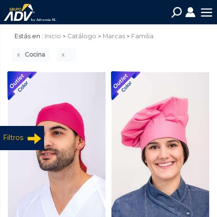
Estás en :
Inicio
Catálogo
Marcas
Familia
Cocina
Filtros