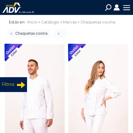
Estás en :
Inicio
Catálogo
Marcas
Chaquetas cocina
Chaquetas cocina
Filtros