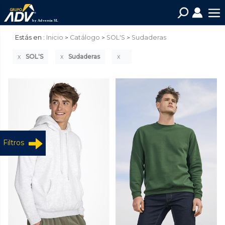
Estás en :
Inicio
Catálogo
SOL'S
Sudaderas
SOL'S
Sudaderas
Filtros