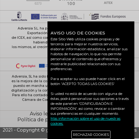
Adversia S.L. ha participado en el Programa de Iniciación a la
AVISO USO DE COOKIES
Exportación ICEX-Next, y ha contado con el apoyo
de ICEX, así como con la cofinanciación de Fondos europeos FEDER,
Este Sitio Web utiliza cookies propias y de
habiendo contribuido según la medida de
terceros para mejorar nuestros servicios,
los mismos, al crecimiento económico de esta empresa, su región y
elaborar información estadística, analizar sus
de España en su conjunto
hábitos de navegación, lo que nos permite
personalizar el contenido que ofrecemos y
mostrarle publicidad relacionada con sus
preferencias.
Adversia, SL ha sido beneficiaria de Fondos Europeos, cuyo objetivo
Para aceptar su uso puede hacer click en el
es la mejora de la competitividad de las PYMES, y gracias al cual ha
botón 'ACEPTO TODAS LAS COOKIES'
puesto en marcha un Plan de Acción con el objetivo de reforzar la
digitalización y la competitividad de las pymes durante el año 2025.
Si usted no está de acuerdo con alguna de
Para ello ha contado con el apoyo del Programa Pyme Digital de la
éstas, podrá personalizar sus opciones a través
Cámara de Comercio de Ciudad Real. #EuropaSeSiente
de este panel en 'CONFIGURACIÓN E
INFORMACIÓN', así como, revocar o cambiar
Aviso legal
Política de cookies
sus preferencias en cualquier momento.
Más información sobre el uso de nuestras
Política de privacidad
Ciudad Real activa
cookies.
2021 - Copyright © grupo Adversia S.L. - Todos los derechos
RECHAZAR COOKIES
reservados