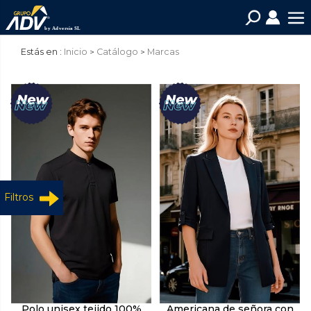
Estás en :
Inicio
Catálogo
Marcas
Filtros
Polo unisex tejido 100%
Americana de señora con