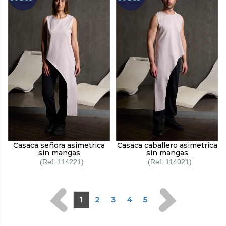
Casaca señora asimetrica
Casaca caballero asimetrica
sin mangas
sin mangas
114221
114021
1
2
3
4
5