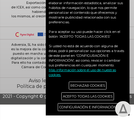
Exportación ICEX-Next, y ha contado con el apoyo
elaborar información estadística, analizar sus
de ICEX, así como con la cofinanciación de Fondos europeos FEDER,
hábitos de navegación, lo que nos permite
habiendo contribuido según la medida de
personalizar el contenido que ofrecemos y
los mismos, al crecimiento económico de esta empresa, su región y
mostrarle publicidad relacionada con sus
de España en su conjunto
preferencias.
Para aceptar su uso puede hacer click en el
botón 'ACEPTO TODAS LAS COOKIES'
Adversia, SL ha sido beneficiaria de Fondos Europeos, cuyo objetivo
Si usted no está de acuerdo con alguna de
es la mejora de la competitividad de las PYMES, y gracias al cual ha
éstas, podrá personalizar sus opciones a través
puesto en marcha un Plan de Acción con el objetivo de reforzar la
de este panel en 'CONFIGURACIÓN E
digitalización y la competitividad de las pymes durante el año 2025.
INFORMACIÓN', así como, revocar o cambiar
Para ello ha contado con el apoyo del Programa Pyme Digital de la
sus preferencias en cualquier momento.
Cámara de Comercio de Ciudad Real. #EuropaSeSiente
Más información sobre el uso de nuestras
cookies.
Aviso legal
Política de cookies
Política de privacidad
Ciudad Real activa
RECHAZAR COOKIES
2021 - Copyright © grupo Adversia S.L. - Todos los derechos
ACEPTO TODAS LAS COOKIES
reservados
CONFIGURACIÓN E INFORMACIÓN