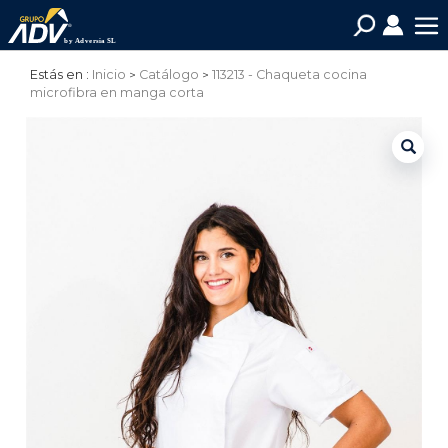
Estás en :
Inicio
Catálogo
113213 - Chaqueta cocina
microfibra en manga corta