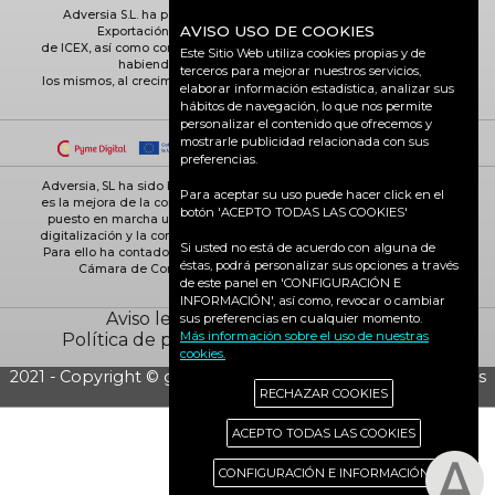
Adversia S.L. ha participado en el Programa de Iniciación a la
AVISO USO DE COOKIES
Exportación ICEX-Next, y ha contado con el apoyo
de ICEX, así como con la cofinanciación de Fondos europeos FEDER,
Este Sitio Web utiliza cookies propias y de
habiendo contribuido según la medida de
terceros para mejorar nuestros servicios,
los mismos, al crecimiento económico de esta empresa, su región y
elaborar información estadística, analizar sus
de España en su conjunto
hábitos de navegación, lo que nos permite
personalizar el contenido que ofrecemos y
mostrarle publicidad relacionada con sus
preferencias.
Adversia, SL ha sido beneficiaria de Fondos Europeos, cuyo objetivo
Para aceptar su uso puede hacer click en el
es la mejora de la competitividad de las PYMES, y gracias al cual ha
botón 'ACEPTO TODAS LAS COOKIES'
puesto en marcha un Plan de Acción con el objetivo de reforzar la
digitalización y la competitividad de las pymes durante el año 2025.
Si usted no está de acuerdo con alguna de
Para ello ha contado con el apoyo del Programa Pyme Digital de la
éstas, podrá personalizar sus opciones a través
Cámara de Comercio de Ciudad Real. #EuropaSeSiente
de este panel en 'CONFIGURACIÓN E
INFORMACIÓN', así como, revocar o cambiar
Aviso legal
Política de cookies
sus preferencias en cualquier momento.
Más información sobre el uso de nuestras
Política de privacidad
Ciudad Real activa
cookies.
2021 - Copyright © grupo Adversia S.L. - Todos los derechos
RECHAZAR COOKIES
reservados
ACEPTO TODAS LAS COOKIES
CONFIGURACIÓN E INFORMACIÓN