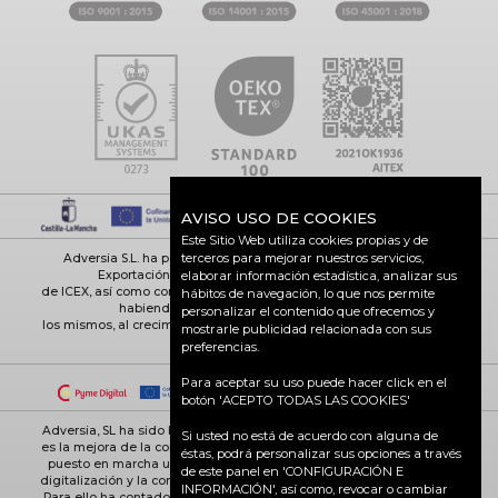
AVISO USO DE COOKIES
Este Sitio Web utiliza cookies propias y de
terceros para mejorar nuestros servicios,
Adversia S.L. ha participado en el Programa de Iniciación a la
Exportación ICEX-Next, y ha contado con el apoyo
elaborar información estadística, analizar sus
de ICEX, así como con la cofinanciación de Fondos europeos FEDER,
hábitos de navegación, lo que nos permite
habiendo contribuido según la medida de
personalizar el contenido que ofrecemos y
los mismos, al crecimiento económico de esta empresa, su región y
mostrarle publicidad relacionada con sus
de España en su conjunto
preferencias.
Para aceptar su uso puede hacer click en el
botón 'ACEPTO TODAS LAS COOKIES'
Adversia, SL ha sido beneficiaria de Fondos Europeos, cuyo objetivo
Si usted no está de acuerdo con alguna de
es la mejora de la competitividad de las PYMES, y gracias al cual ha
éstas, podrá personalizar sus opciones a través
puesto en marcha un Plan de Acción con el objetivo de reforzar la
de este panel en 'CONFIGURACIÓN E
digitalización y la competitividad de las pymes durante el año 2025.
INFORMACIÓN', así como, revocar o cambiar
Para ello ha contado con el apoyo del Programa Pyme Digital de la