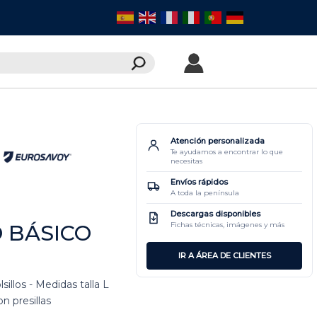
Atención personalizada
Te ayudamos a encontrar lo que
necesitas
Envíos rápidos
A toda la península
Descargas disponibles
 BÁSICO
Fichas técnicas, imágenes y más
IR A ÁREA DE CLIENTES
sillos - Medidas talla L
n presillas