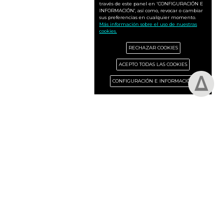
través de este panel en 'CONFIGURACIÓN E
INFORMACIÓN', así como, revocar o cambiar
sus preferencias en cualquier momento.
Más información sobre el uso de nuestras
cookies.
RECHAZAR COOKIES
ACEPTO TODAS LAS COOKIES
CONFIGURACIÓN E INFORMACIÓN