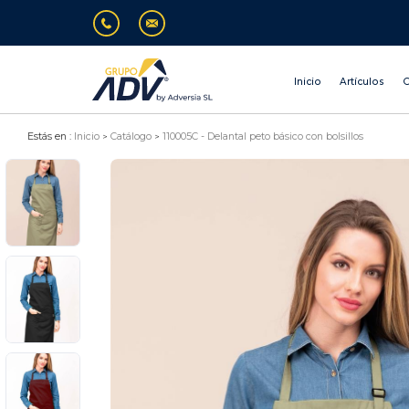
Inicio
Artículos
O
Estás en :
Inicio
Catálogo
110005C - Delantal peto básico con bolsillos