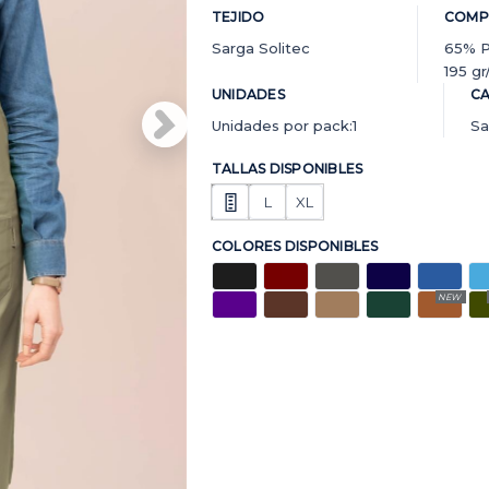
TEJIDO
COMP
Sarga Solitec
65% P
195 g
UNIDADES
CA
Unidades por pack:1
Sa
TALLAS DISPONIBLES
L
XL
COLORES DISPONIBLES
NEW