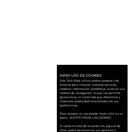
AVISO USO DE COOKIES
Este Sitio Web utiliza cookies propias y de
terceros para mejorar nuestros servicios,
elaborar información estadística, analizar sus
hábitos de navegación, lo que nos permite
personalizar el contenido que ofrecemos y
mostrarle publicidad relacionada con sus
preferencias.
Para aceptar su uso puede hacer click en el
botón 'ACEPTO TODAS LAS COOKIES'
Si usted no está de acuerdo con alguna de
éstas, podrá personalizar sus opciones a