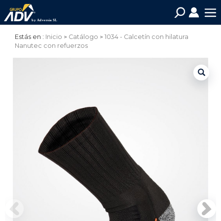
Estás en :
Inicio
Catálogo
1034 - Calcetín con hilatura
Nanutec con refuerzos